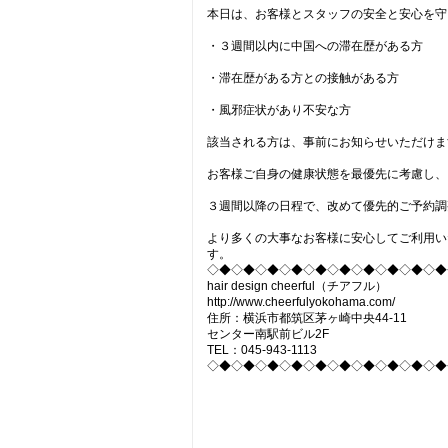
本日は、お客様とスタッフの安全と安心を守
・３週間以内に中国への滞在歴がある方
・滞在歴がある方との接触がある方
・風邪症状があり不安な方
該当される方は、事前にお知らせいただけま
お客様ご自身の健康状態を最優先に考慮し、
３週間以降の日程で、改めて優先的ご予約調
より多くの大事なお客様に安心してご利用い
す。
◇◆◇◆◇◆◇◆◇◆◇◆◇◆◇◆◇◆◇◆
hair design cheerful（チアフル）
http://www.cheerfulyokohama.com/
住所：横浜市都筑区茅ヶ崎中央44-11
センター南駅前ビル2F
TEL：045-943-1113
◇◆◇◆◇◆◇◆◇◆◇◆◇◆◇◆◇◆◇◆