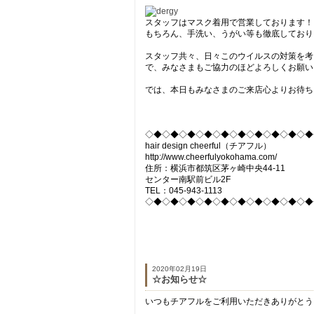
スタッフはマスク着用で営業しております！
もちろん、手洗い、うがい等も徹底しており
スタッフ共々、日々このウイルスの対策を考
で、みなさまもご協力のほどよろしくお願い
では、本日もみなさまのご来店心よりお待ち
◇◆◇◆◇◆◇◆◇◆◇◆◇◆◇◆◇◆◇◆
hair design cheerful（チアフル）
http://www.cheerfulyokohama.com/
住所：横浜市都筑区茅ヶ崎中央44-11
センター南駅前ビル2F
TEL：045-943-1113
◇◆◇◆◇◆◇◆◇◆◇◆◇◆◇◆◇◆◇◆
2020年02月19日
☆お知らせ☆
いつもチアフルをご利用いただきありがとう