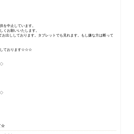
供を中止しています。
しくお願いいたします。
してお出ししております。タブレットでも見れます。もし嫌な方は断って
しております☆☆☆
◇
◇
て☆