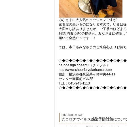
みなさまに大人気のクッションですが…
密着度の高いものになりますので、いまは提
大変申し訳ありませんが、ご了承のほどよろ
雑誌(消毒済み)の提供も、みなさまに確認
頂いて全然ＯＫです！！
では、本日もみなさまのご来店心よりお待ち
◇◆◇◆◇◆◇◆◇◆◇◆◇◆◇◆◇◆◇◆
hair design cheerful（チアフル）
http://www.cheerfulyokohama.com/
住所：横浜市都筑区茅ヶ崎中央44-11
センター南駅前ビル2F
TEL：045-943-1113
◇◆◇◆◇◆◇◆◇◆◇◆◇◆◇◆◇◆◇◆
2020年03月14日
☆コロナウイルス感染予防対策につい