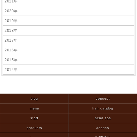
2021年
2020年
2019年
2018年
2017年
2016年
2015年
2014年
blog
concept
menu
hair catalog
staff
head spa
products
access